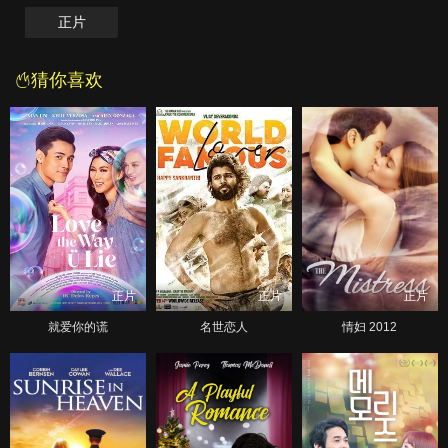
正片
猜你喜欢
正片
正片
正片
就爱你的谎
名世恋人
情妇 2012