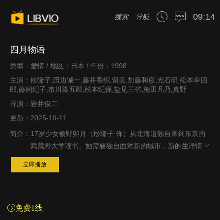
09:14
搜索
导航
四月物语
类型：爱情 / 地区：日本 / 年份：1998
主演：松隆子,田边诚一,藤井香织,留美,加藤和彦,光石研,松本幸四
郎,藤间纪子,市川染五郎,松本纪保,盐见三省,梅田凡乃,真野
导演：岩井俊二
更新：2025-10-11
简介：
17岁少女榆野卯月（松隆子 饰）从北海道独自来到东京的
武藏野大学读书。她需要独自面对新的城市，新的生
详情
立即播放
免费1线