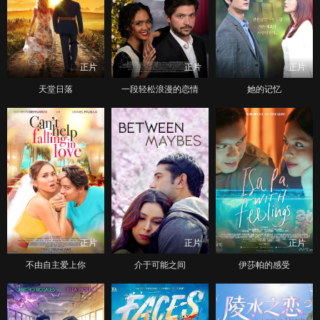
正片
正片
正片
天堂日落
一段轻松浪漫的恋情
她的记忆
正片
正片
正片
不由自主爱上你
介于可能之间
伊莎帕的感受